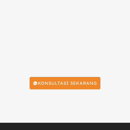
Solusi Terpercaya untuk
Proyek Anda
Percayakan proyek Anda kepada tim profesional dengan
pengalaman dan keahlian di bidang konstruksi fondasi.
Kami siap memberikan solusi yang tepat dan berkualitas
untuk kebutuhan Anda.
Hubungi kami sekarang
untuk konsultasi dan
penawaran terbaik!
KONSULTASI SEKARANG