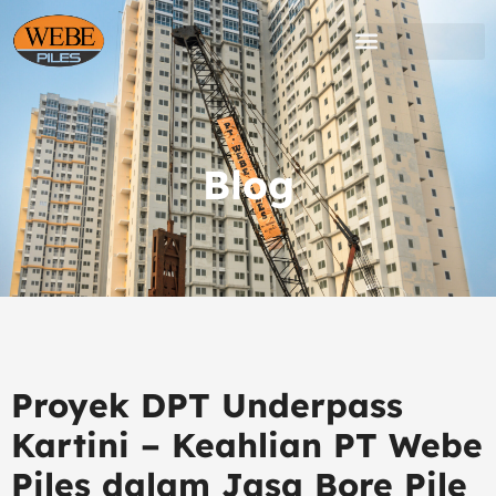
Lewati
ke
konten
Blog
Proyek DPT Underpass
Kartini – Keahlian PT Webe
Piles dalam Jasa Bore Pile