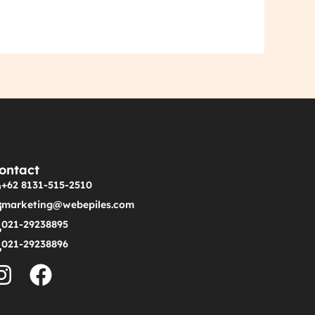
ontact
+62 8131-515-2510
marketing@webepiles.com
021-29238895
021-29238896
I
F
n
a
s
c