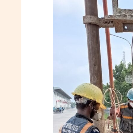
Pile
–
Persyaratan
dan
Regulasi
di
Indonesia