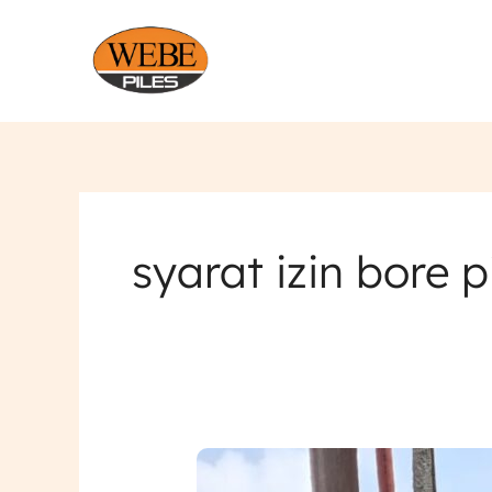
Lewati
ke
konten
syarat izin bore p
Izin
Bore