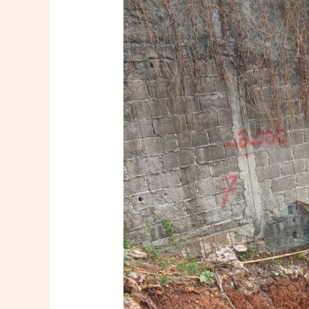
Pile
Dibanding
Tiang
Pancang
untuk
Fondasi
Proyek