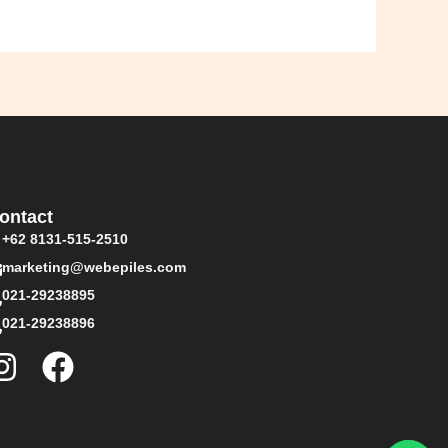
ontact
+62 8131-515-2510
marketing@webepiles.com
021-29238895
021-29238896
I
F
n
a
s
c