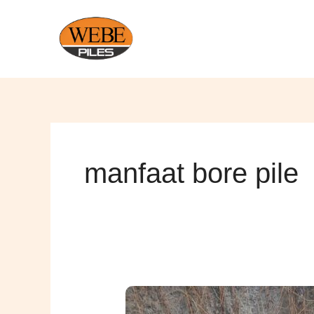
Lewati
ke
konten
manfaat bore pile
Kelebihan
Bore