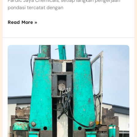
Pardic Jaya Chemicals, setiap langkah pengerjaan
pondasi tercatat dengan
Read More »
Konstruksi
Pondasi
Bore
Piles
di
Proyek
Jembatan
Penghubung
–
WG
–
Jakon