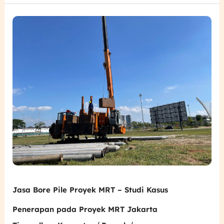
Jasa
Bore
Pile
Proyek
MRT
–
Studi
Kasus
Penerapan
pada
Proyek
MRT
Jakarta
Jasa Bore Pile Proyek MRT – Studi Kasus
Penerapan pada Proyek MRT Jakarta