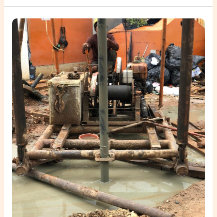
Pengeboran
Tiang
Pancang
di
Proyek
Pardic
Jaya
Chemicals
–
PT
Takenaka
Indonesia