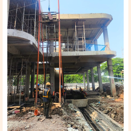
Proyek
Canopi
01
dan
04
–
PT
Decorient
PI