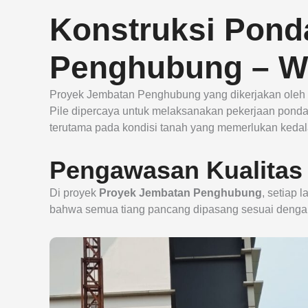
Konstruksi Ponda
Penghubung – W
Proyek Jembatan Penghubung yang dikerjakan oleh 
Pile dipercaya untuk melaksanakan pekerjaan pondas
terutama pada kondisi tanah yang memerlukan keda
Pengawasan Kualitas
Di proyek
Proyek Jembatan Penghubung
, setiap 
bahwa semua tiang pancang dipasang sesuai dengan 