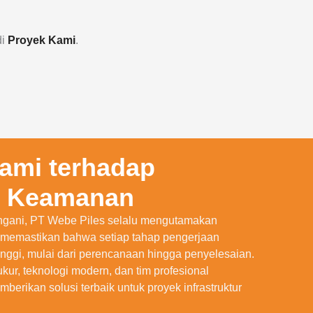
di
Proyek Kami
.
ami terhadap
n Keamanan
angani, PT Webe Piles selalu mengutamakan
 memastikan bahwa setiap tahap pengerjaan
inggi, mulai dari perencanaan hingga penyelesaian.
kur, teknologi modern, dan tim profesional
erikan solusi terbaik untuk proyek infrastruktur