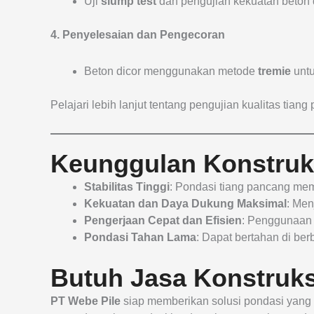
Uji
slump test
dan pengujian kekuatan beton 
4. Penyelesaian dan Pengecoran
Beton dicor menggunakan metode
tremie
untu
Pelajari lebih lanjut tentang pengujian kualitas tian
Keunggulan Konstruk
Stabilitas Tinggi
: Pondasi tiang pancang mem
Kekuatan dan Daya Dukung Maksimal
: Men
Pengerjaan Cepat dan Efisien
: Penggunaan t
Pondasi Tahan Lama
: Dapat bertahan di ber
Butuh Jasa Konstruks
PT Webe Pile
siap memberikan solusi pondasi yang e