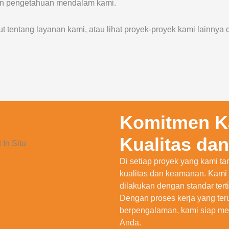
an pengetahuan mendalam kami.
t tentang layanan kami, atau lihat proyek-proyek kami lainnya 
Komitmen K
Kualitas da
Di setiap proyek yang kami t
kualitas dan keamanan. Kami
dilakukan dengan standar tert
Dengan proses kerja yang teru
berpengalaman, kami siap memb
Anda.