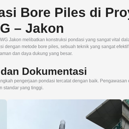
si Bore Piles di Pr
G – Jakon
WG Jakon melibatkan konstruksi pondasi yang sangat vital da
i dengan metode bore piles, sebuah teknik yang sangat efekti
laman dan daya dukung yang besar.
 dan Dokumentasi
langkah pengerjaan pondasi tercatat dengan baik. Pengawasan 
standar yang tinggi.