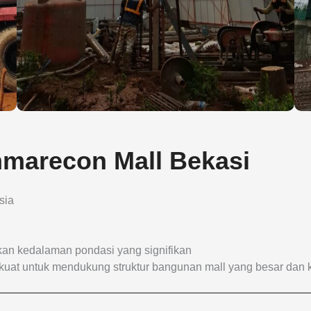
mmarecon Mall Bekasi
sia
an kedalaman pondasi yang signifikan
kuat untuk mendukung struktur bangunan mall yang besar dan