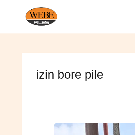
Lewati
ke
konten
izin bore pile
Izin
Bore