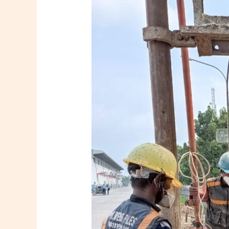
Pile
–
Persyaratan
dan
Regulasi
di
Indonesia