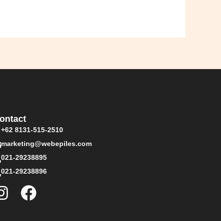
ontact
+62 8131-515-2510
marketing@webepiles.com
021-29238895
021-29238896
I
F
n
a
s
c