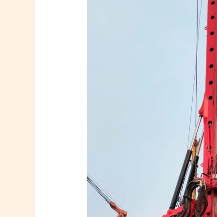
Pile
Dipasang,
Tanah
Harus
Bicara
Dulu