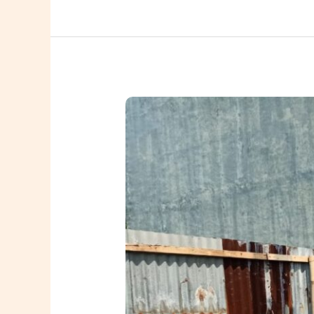
Pengujian
Bore
Pile
–
Menjamin
Kualitas
Fondasi
Setelah
Proyek