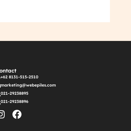
ontact
+62 8131-515-2510
marketing@webepiles.com
021-29238895
021-29238896
I
F
n
a
s
c