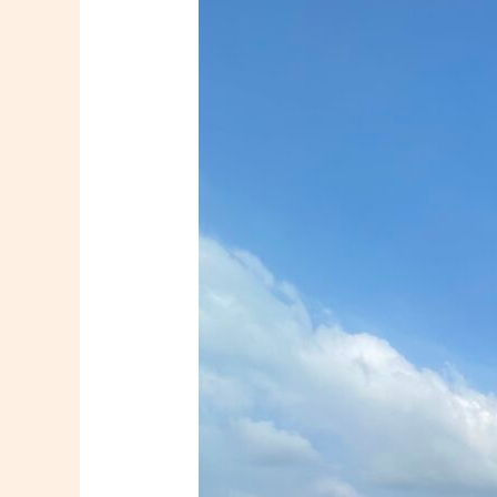
Pile
Perumahan
Modern:
Pondasi
Kuat
dan
Terukur