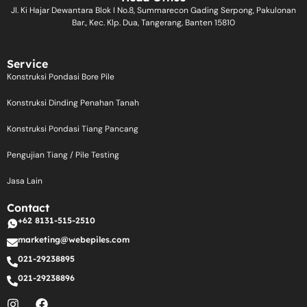
Jl. Ki Hajar Dewantara Blok I No.8, Summarecon Gading Serpong, Pakulonan
Bar., Kec. Klp. Dua, Tangerang, Banten 15810
Service
Konstruksi Pondasi Bore Pile
Konstruksi Dinding Penahan Tanah
Konstruksi Pondasi Tiang Pancang
Pengujian Tiang / Pile Testing
Jasa Lain
Contact
+62 8131-515-2510
marketing@webepiles.com
021-29238895
021-29238896
I
F