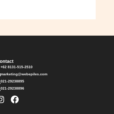
ontact
+62 8131-515-2510
marketing@webepiles.com
021-29238895
021-29238896
I
F
n
a
s
c