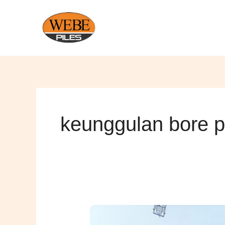
Lewati
ke
konten
keunggulan bore p
Keunggulan
WebePiles