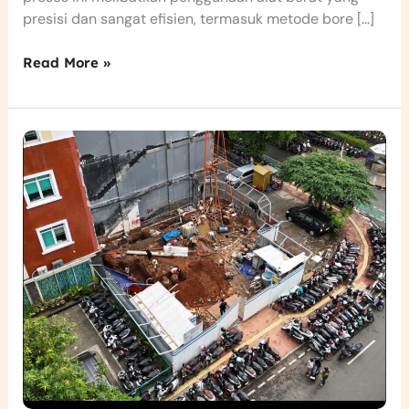
presisi dan sangat efisien, termasuk metode bore […]
Read More »
Konstruksi
Tiang
Pancang
di
Proyek
Kantor
Hash
Micro
–
PT
Putracon
PM