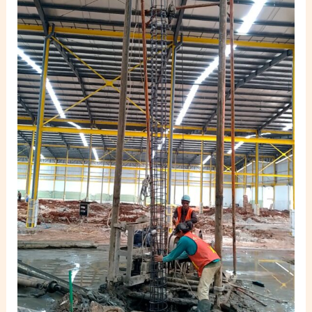
PT
Dwi
Tunggal
Surya
Jaya