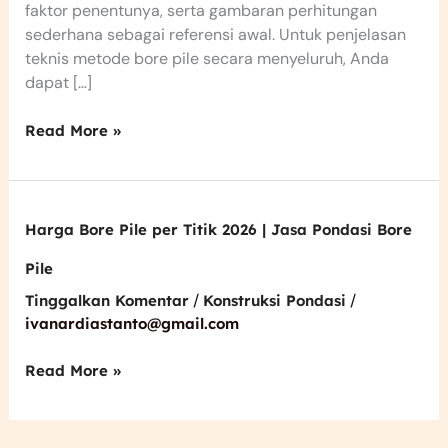
faktor penentunya, serta gambaran perhitungan
sederhana sebagai referensi awal. Untuk penjelasan
teknis metode bore pile secara menyeluruh, Anda
dapat […]
Read More »
Harga
Harga Bore Pile per Titik 2026 | Jasa Pondasi Bore
Bore
Pile
Pile
per
Titik
/
/
Tinggalkan Komentar
Konstruksi Pondasi
2026
ivanardiastanto@gmail.com
|
Jasa
Pondasi
Read More »
Bore
Pile