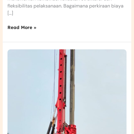
fleksibilitas pelaksanaan. Bagaimana perkiraan biaya
[…]
Read More »
Harga
Bore
piles
Per
Titik
untuk
Proyek
Konstruksi
Anda