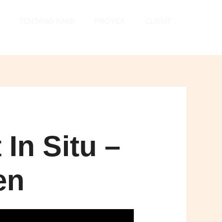
TENTANG KAMI
PROYEK
CLIENT
In Situ –
en