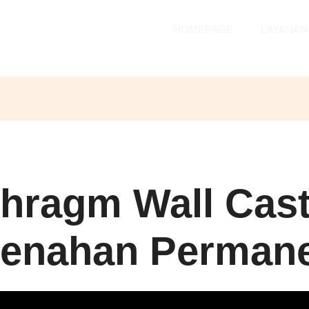
HOMEPAGE
LAYANAN
hragm Wall Cast 
Penahan Perman